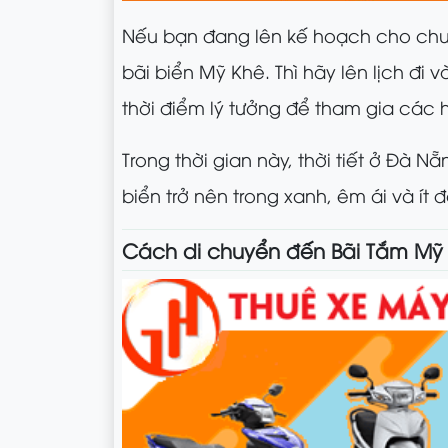
Nếu bạn đang lên kế hoạch cho ch
bãi biển Mỹ Khê. Thì hãy lên lịch đi 
thời điểm lý tưởng để tham gia các
Trong thời gian này, thời tiết ở Đà
biển trở nên trong xanh, êm ái và ít 
Cách di chuyển đến Bãi Tắm Mỹ