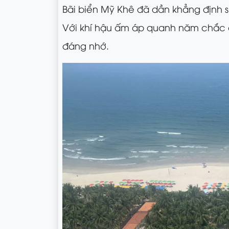
Bãi biển Mỹ Khê đã dần khẳng định 
Với khí hậu ấm áp quanh năm chắc 
đáng nhớ.