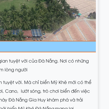
gian tuyệt vời của Đà Nẵng. Nơi có những
m lòng người
m tuyệt vời. Mà chỉ biển Mỹ Khê mới có thể
, Cano, lướt sóng, trò chơi biển đến việc
máy Đà Nẵng Gia Huy khám phá và trải
bãi biển Mỹ Khê Đà Nẵng
mang lại.