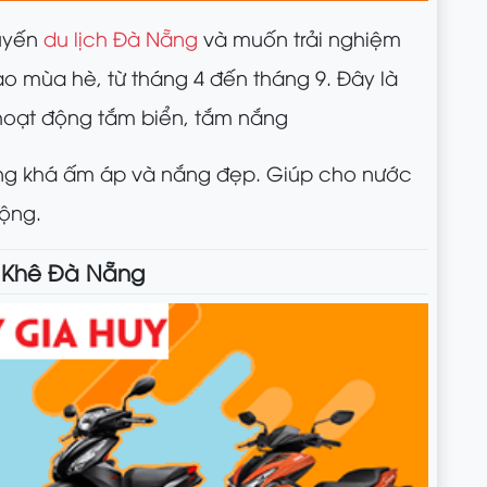
uyến
du lịch Đà Nẵng
và muốn trải nghiệm
vào mùa hè, từ tháng 4 đến tháng 9. Đây là
 hoạt động tắm biển, tắm nắng
 Nẵng khá ấm áp và nắng đẹp. Giúp cho nước
động.
 Khê Đà Nẵng