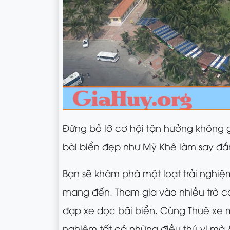
Đừng bỏ lỡ cơ hội tận hưởng không 
bãi biển đẹp như Mỹ Khê làm say đắ
Bạn sẽ khám phá một loạt trải nghiệ
mang đến. Tham gia vào nhiều trò cơi
đạp xe dọc bãi biển. Cùng Thuê xe 
nghiệm tất cả những điều thú vị mà