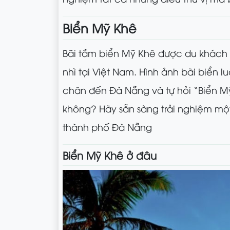
Biển Mỹ Khê
Bãi tắm biển Mỹ Khê được du khách 
nhì tại Việt Nam. Hình ảnh bãi biển
chân đến Đà Nẵng và tự hỏi “Biển M
không? Hãy sẵn sàng trải nghiệm một 
thành phố Đà Nẵng
Biển Mỹ Khê ở đâu