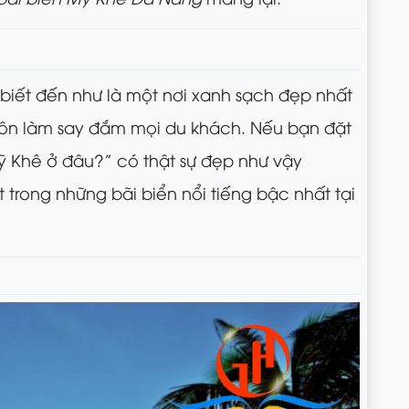
biết đến như là một nơi xanh sạch đẹp nhất
 luôn làm say đắm mọi du khách. Nếu bạn đặt
ỹ Khê ở đâu?” có thật sự đẹp như vậy
trong những bãi biển nổi tiếng bậc nhất tại