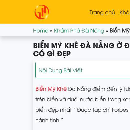
Trang chủ
Khá
Home
»
Khám Phá Đà Nẵng
»
Biển Mỹ
BIỂN MỸ KHÊ ĐÀ NẴNG Ở Đ
CÓ GÌ ĐẸP
Nội Dung Bài Viết
Biển Mỹ Khê
Đà Nẵng điểm đến lý tưở
trên biển và dưới nước biển trong xa
biển đẹp nhất ” Được tạp chí Forbes 
hành tinh ”