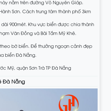
ỉ này nằm trên đường Võ Nguyên Giáp.
ành Sơn. Cách trung tâm thành phố 3km
 dài 900mét. Khu vực biển được chia thành
 Phạm Văn Đồng và Bãi Tắm Mỹ Khê.
 theo bờ biển. Để thưởng ngoạn cảnh đẹp
ủa biển Đà Nẵng.
ớc Mỹ, quận Sơn Trà TP Đà Nẵng
hê Đà Nẵng