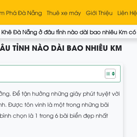
m Phá Đà Nẵng
Thuê xe máy
Giới Thiệu
Liên H
 Khê Đà Nẵng ở đâu tỉnh nào dài bao nhiêu Km có
ÂU TỈNH NÀO DÀI BAO NHIÊU KM
ng. Để tận hưởng những giây phút tuyệt vời
nh. Được tôn vinh là một trong những bãi
bình chọn là 1 trong 6 bãi biển đẹp nhất