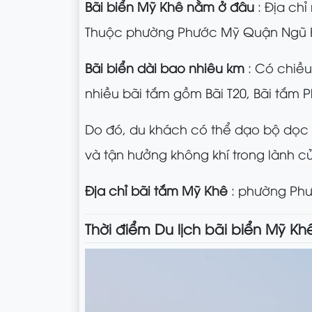
Bãi biển Mỹ Khê nằm ở đâu
: Địa ch
Thuộc phường Phước Mỹ Quận Ngũ H
Bãi biển dài bao nhiêu km
: Có chiều
nhiều bãi tắm gồm Bãi T20, Bãi tắm
Do đó, du khách có thể dạo bộ dọc
và tận hưởng không khí trong lành c
Địa chỉ bãi tắm Mỹ Khê
: phường Phư
Thời điểm Du lịch bãi biển Mỹ K