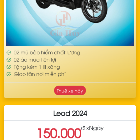
02 mũ bảo hiểm chất lượng
02 áo mưa tiện lợi
Tặng kèm 1 lít xăng
Giao tận nơi miễn phí
Thuê xe này
Lead 2024
đ x
Ngày
150.000