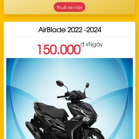
Thuê xe này
AirBlade 2022 -2024
đ x
Ngày
150.000