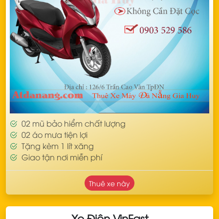
02 mũ bảo hiểm chất lượng
02 áo mưa tiện lợi
Tặng kèm 1 lít xăng
Giao tận nơi miễn phí
Thuê xe này
Xe Điện VinFast