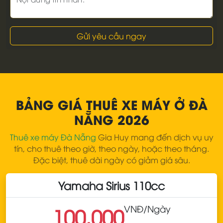
Gửi yêu cầu ngay
BẢNG GIÁ THUÊ XE MÁY Ở ĐÀ
NẴNG 2026
Thuê xe máy Đà Nẵng
Gia Huy mang đến dịch vụ uy
tín, cho thuê theo giờ, theo ngày, hoặc theo tháng.
Đặc biệt, thuê dài ngày có giảm giá sâu.
Yamaha Sirius 110cc
VNĐ
/Ngày
100.000