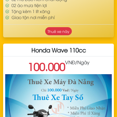
02 áo mưa tiện lợi
Tặng kèm 1 lít xăng
Giao tận nơi miễn phí
Thuê xe này
Honda Wave 110cc
VNĐ
/Ngày
100.000