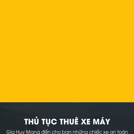
THỦ TỤC THUÊ XE MÁY
Gia Huy Mang đến cho bạn những chiếc xe an toàn