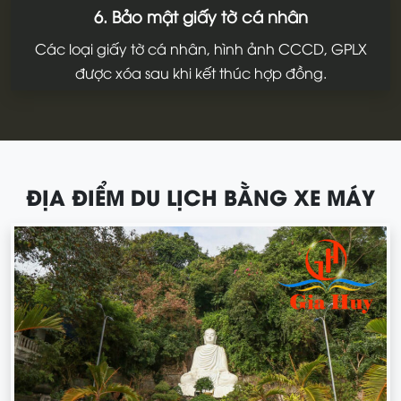
6. Bảo mật giấy tờ cá nhân
Các loại giấy tờ cá nhân, hình ảnh CCCD, GPLX
được xóa sau khi kết thúc hợp đồng.
ĐỊA ĐIỂM DU LỊCH BẰNG XE MÁY