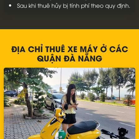
Sau khi thuê hủy bị tính phí theo quy định.
ĐỊA CHỈ THUÊ XE MÁY Ở CÁC
QUẬN ĐÀ NẴNG