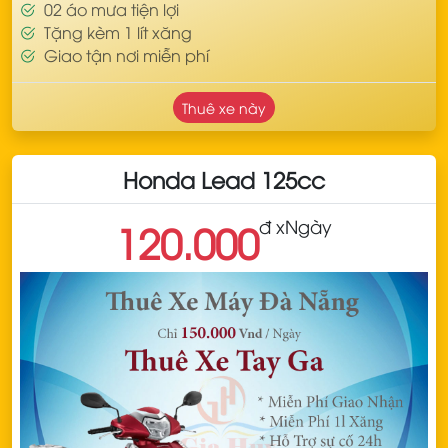
02 áo mưa tiện lợi
Tặng kèm 1 lít xăng
Giao tận nơi miễn phí
Thuê xe này
Honda Lead 125cc
đ x
Ngày
120.000