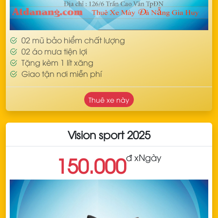
02 mũ bảo hiểm chất lượng
02 áo mưa tiện lợi
Tặng kèm 1 lít xăng
Giao tận nơi miễn phí
Thuê xe này
Vision sport 2025
đ x
Ngày
150.000