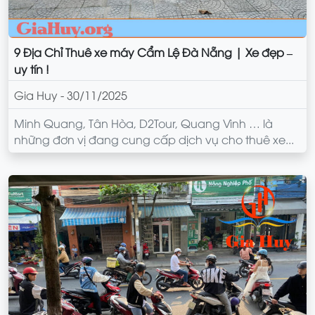
9 Địa Chỉ Thuê xe máy Cẩm Lệ Đà Nẵng | Xe đẹp –
uy tín !
Gia Huy - 30/11/2025
Minh Quang, Tân Hòa, D2Tour, Quang Vinh … là
những đơn vị đang cung cấp dịch vụ cho thuê xe...