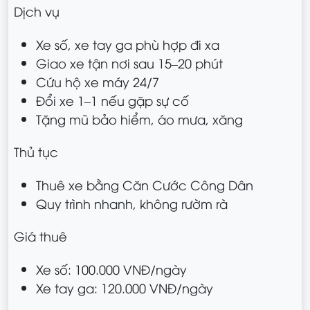
Dịch vụ
Xe số, xe tay ga phù hợp đi xa
Giao xe tận nơi sau 15–20 phút
Cứu hộ xe máy 24/7
Đổi xe 1–1 nếu gặp sự cố
Tặng mũ bảo hiểm, áo mưa, xăng
Thủ tục
Thuê xe bằng Căn Cước Công Dân
Quy trình nhanh, không rườm rà
Giá thuê
Xe số: 100.000 VNĐ/ngày
Xe tay ga: 120.000 VNĐ/ngày