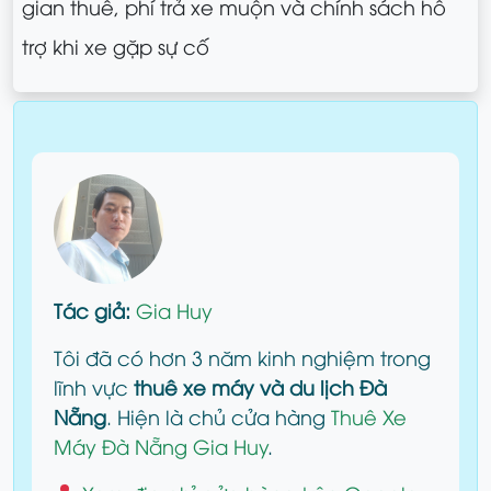
gian thuê, phí trả xe muộn và chính sách hỗ
trợ khi xe gặp sự cố
Tác giả:
Gia Huy
Tôi đã có hơn 3 năm kinh nghiệm trong
lĩnh vực
thuê xe máy và du lịch Đà
Nẵng
. Hiện là chủ cửa hàng
Thuê Xe
Máy Đà Nẵng Gia Huy
.