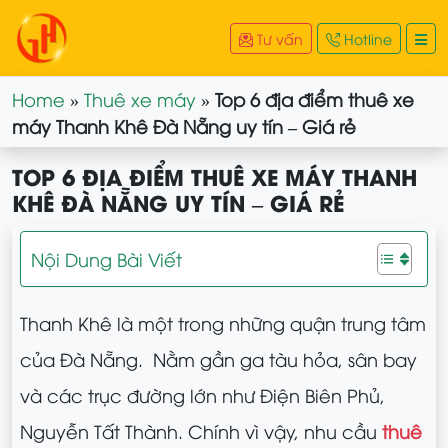
Tư vấn
Hotline
Home
»
Thuê xe máy
»
Top 6 địa điểm thuê xe
máy Thanh Khê Đà Nẵng uy tín – Giá rẻ
TOP 6 ĐỊA ĐIỂM THUÊ XE MÁY THANH
KHÊ ĐÀ NẴNG UY TÍN – GIÁ RẺ
Nội Dung Bài Viết
Thanh Khê là một trong những quận trung tâm
của Đà Nẵng. Nằm gần ga tàu hỏa, sân bay
và các trục đường lớn như Điện Biên Phủ,
Nguyễn Tất Thành. Chính vì vậy, nhu cầu
thuê