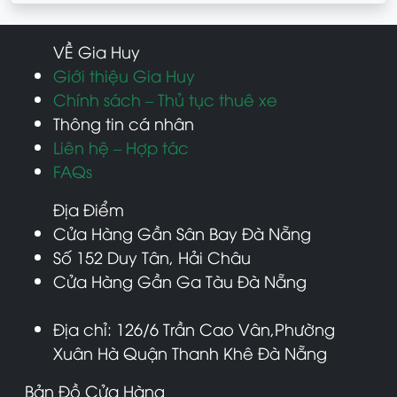
VỀ Gia Huy
Giới thiệu Gia Huy
Chính sách – Thủ tục thuê xe
Thông tin cá nhân
Liên hệ – Hợp tác
FAQs
Địa Điểm
Cửa Hàng Gần Sân Bay Đà Nẵng
Số 152 Duy Tân, Hải Châu
Cửa Hàng Gần Ga Tàu Đà Nẵng
Địa chỉ: 126/6 Trần Cao Vân,Phường
Xuân Hà Quận Thanh Khê Đà Nẵng
Bản Đồ Cửa Hàng