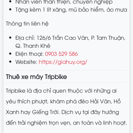
Nhân viên thân thiện, chuyên nghiệp
Tặng kèm 1 lít xăng, mũ bảo hiểm, áo mưa
Thông tin liên hệ
Địa chỉ: 126/6 Trần Cao Vân, P. Tam Thuận,
Q. Thanh Khê
Điện thoại:
0903 529 586
Website:
https://giahuy.org/
Thuê xe máy Tripbike
Tripbike là địa chỉ quen thuộc với những ai
yêu thích phượt, khám phá đèo Hải Vân, Hồ
Xanh hay Giếng Trời. Dịch vụ tại đây hướng
đến trải nghiệm trọn vẹn, an toàn và linh hoạt.