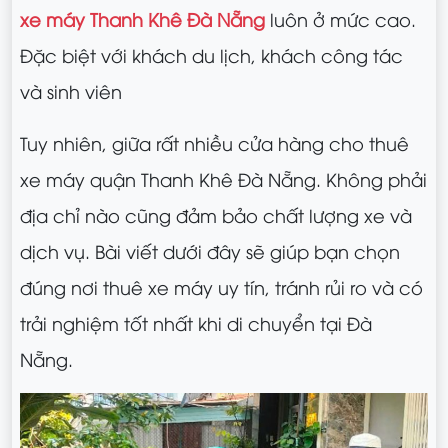
xe máy Thanh Khê Đà Nẵng
luôn ở mức cao.
Đặc biệt với khách du lịch, khách công tác
và sinh viên
Tuy nhiên, giữa rất nhiều cửa hàng cho thuê
xe máy quận Thanh Khê Đà Nẵng. Không phải
địa chỉ nào cũng đảm bảo chất lượng xe và
dịch vụ. Bài viết dưới đây sẽ giúp bạn chọn
đúng nơi thuê xe máy uy tín, tránh rủi ro và có
trải nghiệm tốt nhất khi di chuyển tại Đà
Nẵng.