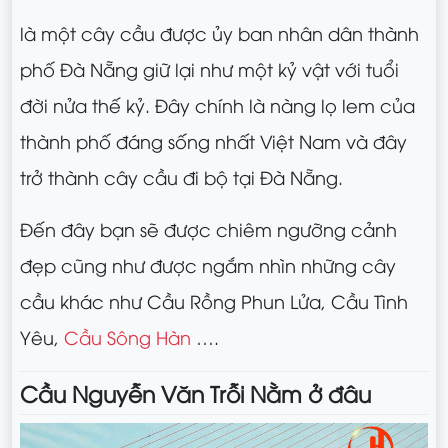
là một cây cầu được ủy ban nhân dân thành
phố Đà Nẵng giữ lại như một kỷ vật với tuổi
đời nửa thế kỷ. Đây chính là nàng lọ lem của
thành phố đáng sống nhất Việt Nam và đây
trở thành cây cầu đi bộ tại Đà Nẵng.
Đến đây bạn sẽ được chiêm ngưỡng cảnh
đẹp cũng như được ngắm nhìn những cây
cầu khác như Cầu Rồng Phun Lửa, Cầu Tình
Yêu,
Cầu Sông Hàn
….
Cầu Nguyễn Văn Trỗi Nằm ở đâu