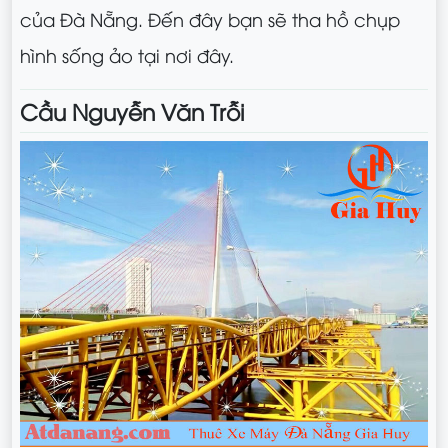
của Đà Nẵng. Đến đây bạn sẽ tha hồ chụp
hình sống ảo tại nơi đây.
Cầu Nguyễn Văn Trỗi