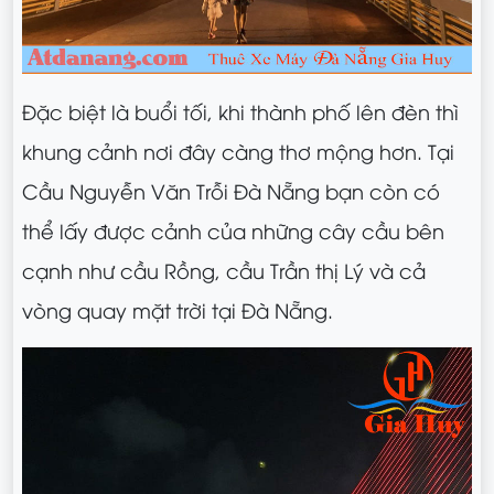
Đặc biệt là buổi tối, khi thành phố lên đèn thì
khung cảnh nơi đây càng thơ mộng hơn. Tại
Cầu Nguyễn Văn Trỗi Đà Nẵng bạn còn có
thể lấy được cảnh của những cây cầu bên
cạnh như cầu Rồng, cầu Trần thị Lý và cả
vòng quay mặt trời tại Đà Nẵng.