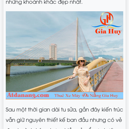
những khoảnh khắc đẹp nhất.
Sau một thời gian dài tu sửa, gần đây kiến trúc
vẫn giữ nguyên thiết kế ban đầu nhưng có vẻ