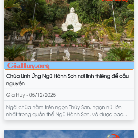
Chùa Linh Ứng Ngũ Hành Sơn nơi linh thiêng để cầu
nguyện
Gia Huy - 05/12/2025
Ngôi chùa nằm trên ngọn Thủy Sơn, ngọn núi lớn
nhất trong quần thể Ngũ Hành Sơn, và được bao...