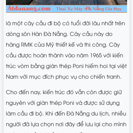
là một cây cầu đi bộ có tuổi đời lâu nhất trên
dòng sôn Hàn Đà Nẵng. Cây cầu này do
hãng RMK của Mỹ thiết kế và thi công. Cây
cầu được hoàn thành vào năm 1965 với kiến
trúc vòm bằng giàn thép Poni hiếm hoi tại việt
Nam với mục đích phục vụ cho chiến tranh.
Cho đến nay, kiến trúc đó vẫn còn được giữ
nguyên với giàn thép Poni và được sử dụng
làm cầu đi bộ. Khi đến Đà Nẵng du lịch, nhiều
người đã lựa chọn nơi đây để lưu lại cho mình