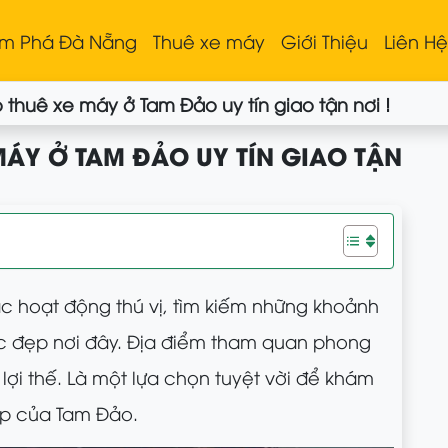
m Phá Đà Nẵng
Thuê xe máy
Giới Thiệu
Liên H
 thuê xe máy ở Tam Đảo uy tín giao tận nơi !
MÁY Ở TAM ĐẢO UY TÍN GIAO TẬN
c hoạt động thú vị, tìm kiếm những khoảnh
ắc đẹp nơi đây. Địa điểm tham quan phong
lợi thế. Là một lựa chọn tuyệt vời để khám
ẹp của Tam Đảo.