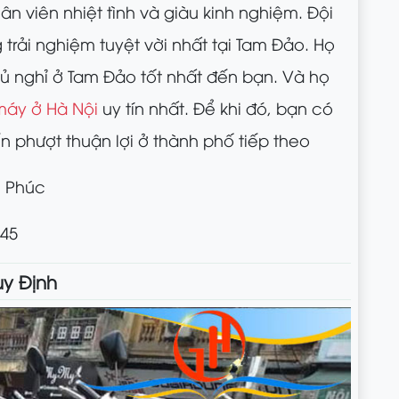
n viên nhiệt tình và giàu kinh nghiệm. Đội
trải nghiệm tuyệt vời nhất tại Tam Đảo. Họ
gủ nghỉ ở Tam Đảo tốt nhất đến bạn. Và họ
máy ở Hà Nội
uy tín nhất. Để khi đó, bạn có
n phượt thuận lợi ở thành phố tiếp theo
h Phúc
745
uy Định