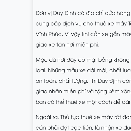
Đơn vị Duy Định có địa chỉ cửa hàng
cung cấp dịch vụ cho thuê xe máy 
Vĩnh Phúc. Vì vậy khi cần xe gắn má
giao xe tận nơi miễn phí.
Mặc dù nơi đây có mặt bằng không 
loại. Những mẫu xe đời mới, chất lư
an toàn, chất lượng. Thì Duy Định c
giao nhận miễn phí và tặng kèm xăng 
bạn có thể thuê xe một cách dễ dàng
Ngoài ra, Thủ tục thuê xe máy rất 
cần phải đặt cọc tiền, là nhận xe đ