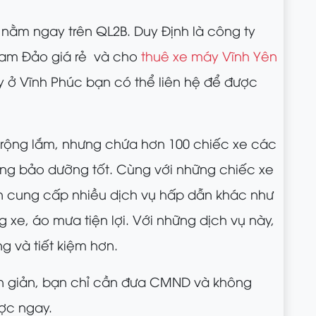
 nằm ngay trên QL2B. Duy Định là công ty
Tam Đảo giá rẻ và cho
thuê xe máy Vĩnh Yên
y ở Vĩnh Phúc bạn có thể liên hệ để được
rộng lắm, nhưng chứa hơn 100 chiếc xe các
ợng bảo dưỡng tốt. Cùng với những chiếc xe
òn cung cấp nhiều dịch vụ hấp dẫn khác như
xe, áo mưa tiện lợi. Với những dịch vụ này,
 và tiết kiệm hơn.
đơn giản, bạn chỉ cần đưa CMND và không
ược ngay.