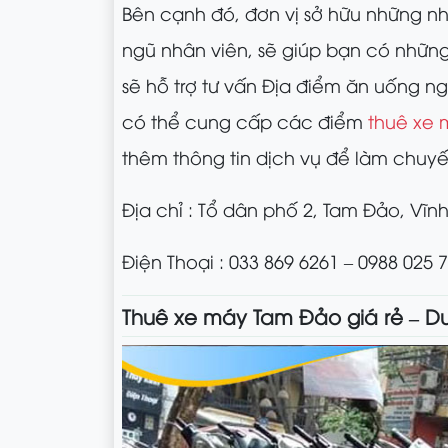
Bên cạnh đó, đơn vị sở hữu những nhâ
ngũ nhân viên, sẽ giúp bạn có những 
sẽ hỗ trợ tư vấn Địa điểm ăn uống n
có thể cung cấp các điểm
thuê xe 
thêm thông tin dịch vụ để làm chuyế
Địa chỉ : Tổ dân phố 2, Tam Đảo, Vĩn
Điện Thoại : 033 869 6261 – 0988 025 
Thuê xe máy Tam Đảo giá rẻ – D