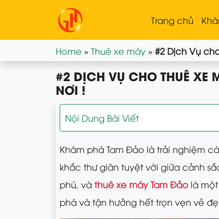
Trang chủ
Khá
Home
»
Thuê xe máy
»
#2 Dịch Vụ cho
#2 DỊCH VỤ CHO THUÊ XE 
NƠI !
Nội Dung Bài Viết
Khám phá Tam Đảo là trải nghiệm cá
khắc thư giãn tuyệt vời giữa cảnh s
phú, và
thuê xe máy Tam Đảo
là một 
phá và tận hưởng hết trọn vẹn vẻ đ