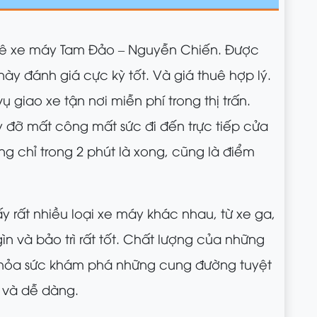
uê xe máy Tam Đảo – Nguyễn Chiến. Được
này đánh giá cực kỳ tốt. Và giá thuê hợp lý.
 giao xe tận nơi miễn phí trong thị trấn.
 đỡ mất công mất sức đi đến trực tiếp cửa
g chỉ trong 2 phút là xong, cũng là điểm
y rất nhiều loại xe máy khác nhau, từ xe ga,
ìn và bảo trì rất tốt. Chất lượng của những
thỏa sức khám phá những cung đường tuyệt
 và dễ dàng.