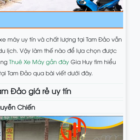
ê xe máy uy tín và chất lượng tại Tam Đảo vẫn
du lịch. Vậy làm thế nào để lựa chọn được
cùng
Thuê Xe Máy gần đây
Gia Huy tìm hiểu
ại Tam Đảo qua bài viết dưới đây.
m Đảo giá rẻ uy tín
guyễn Chiến