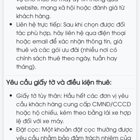
website, mạng xã hội hoặc đánh giá từ
khách hàng.
Liên hệ trực tiếp: Sau khi chọn được đối
tác phù hợp, hãy liên hệ qua điện thoại
hoặc email để xác nhận thông tin, giá
thuê và các gói ưu đãi (nhiều nơi có
chính sách thuê theo ngày, tuần hay
tháng).
Yêu cầu giấy tờ và điều kiện thuê:
Giấy tờ tùy thân: Hầu hết các đơn vị yêu
cầu khách hàng cung cấp CMND/CCCD
hoặc hộ chiếu, kèm theo bằng lái xe hợp
lệ đối với xe máy.
Đặt cọc: Một khoản đặt cọc thường được
yêu cầu nhằm bảo đảm trách nhiệm của