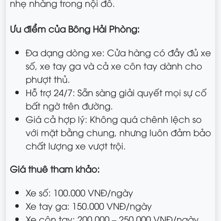
nhẹ nhàng trong nội đô.
Ưu điểm của Bông Hải Phòng:
Đa dạng dòng xe: Cửa hàng có đầy đủ xe
số, xe tay ga và cả xe côn tay dành cho
phượt thủ.
Hỗ trợ 24/7: Sẵn sàng giải quyết mọi sự cố
bất ngờ trên đường.
Giá cả hợp lý: Không quá chênh lệch so
với mặt bằng chung, nhưng luôn đảm bảo
chất lượng xe vượt trội.
Giá thuê tham khảo:
Xe số: 100.000 VNĐ/ngày
Xe tay ga: 150.000 VNĐ/ngày
Xe côn tay: 200.000 – 250.000 VNĐ/ngày