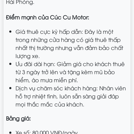
Hải Phòng.
Điểm mạnh của Cúc Cu Motor:
Giá thuê cực kỳ hấp dẫn: Đây là một
trong những cửa hàng có giá thuê thấp
nhất thị trường nhưng vẫn đảm bảo chất
lượng xe.
Ưu đãi dài hạn: Giảm giá cho khách thuê
từ 3 ngày trở lên và tặng kèm mũ bảo
hiểm, áo mưa miễn phí.
Dịch vụ chăm sóc khách hàng: Nhân viên
hỗ trợ nhiệt tình, luôn sẵn sàng giải đáp
mọi thắc mắc của khách.
Bảng giá:
Xe số: 80.000 VNĐ/ngày