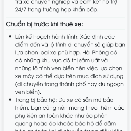
tra xe chuyên nghiệp và cam kết hỗ trợ
24/7 trong trường hợp khẩn cấp.
Chuẩn bị trước khi thuê xe:
Lên kế hoạch hành trình: Xác định các
điểm đến và lộ trình di chuyển sẽ giúp bạn
lựa chọn loại xe phù hợp. Hải Phòng có
cả những khu vực đô thị sầm uất và
những lộ trình ven biển nên việc lựa chọn
xe máy có thể dựa trên mục đích sử dụng
(di chuyển trong thành phố hay du ngoạn
ven biển).
Trang bị bảo hộ: Dù xe có sẵn mũ bảo
hiểm, bạn cũng nên mang theo thêm các
phụ kiện an toàn khác như áo phản
quang hoặc áo khoác bảo hộ để đảm
bảo an toàn khi di chuyển trong điều kiện