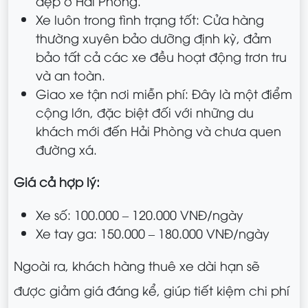
đẹp ở Hải Phòng.
Xe luôn trong tình trạng tốt: Cửa hàng
thường xuyên bảo dưỡng định kỳ, đảm
bảo tất cả các xe đều hoạt động trơn tru
và an toàn.
Giao xe tận nơi miễn phí: Đây là một điểm
cộng lớn, đặc biệt đối với những du
khách mới đến Hải Phòng và chưa quen
đường xá.
Giá cả hợp lý:
Xe số: 100.000 – 120.000 VNĐ/ngày
Xe tay ga: 150.000 – 180.000 VNĐ/ngày
Ngoài ra, khách hàng thuê xe dài hạn sẽ
được giảm giá đáng kể, giúp tiết kiệm chi phí