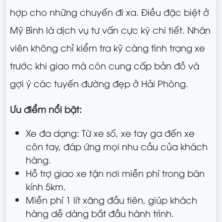
hợp cho những chuyến đi xa. Điều đặc biệt ở
Mỹ Bình là dịch vụ tư vấn cực kỳ chi tiết. Nhân
viên không chỉ kiểm tra kỹ càng tình trạng xe
trước khi giao mà còn cung cấp bản đồ và
gợi ý các tuyến đường đẹp ở Hải Phòng.
Ưu điểm nổi bật:
Xe đa dạng: Từ xe số, xe tay ga đến xe
côn tay, đáp ứng mọi nhu cầu của khách
hàng.
Hỗ trợ giao xe tận nơi miễn phí trong bán
kính 5km.
Miễn phí 1 lít xăng đầu tiên, giúp khách
hàng dễ dàng bắt đầu hành trình.