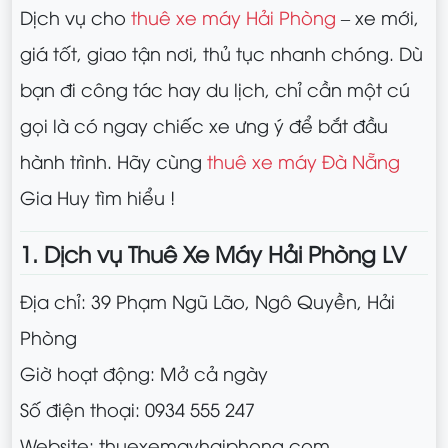
Dịch vụ cho
thuê xe máy Hải Phòng
– xe mới,
giá tốt, giao tận nơi, thủ tục nhanh chóng. Dù
bạn đi công tác hay du lịch, chỉ cần một cú
gọi là có ngay chiếc xe ưng ý để bắt đầu
hành trình. Hãy cùng
thuê xe máy Đà Nẵng
Gia Huy tìm hiểu !
1. Dịch vụ Thuê Xe Máy Hải Phòng LV
Địa chỉ: 39 Phạm Ngũ Lão, Ngô Quyền, Hải
Phòng
Giờ hoạt động: Mở cả ngày
Số điện thoại: 0934 555 247
Website: thuexemayhaiphong.com