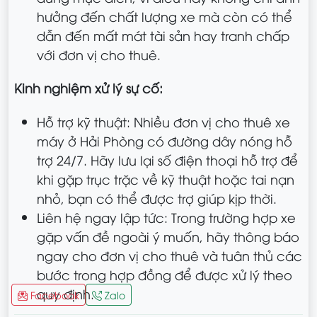
hưởng đến chất lượng xe mà còn có thể
dẫn đến mất mát tài sản hay tranh chấp
với đơn vị cho thuê.
Kinh nghiệm xử lý sự cố:
Hỗ trợ kỹ thuật: Nhiều đơn vị cho thuê xe
máy ở Hải Phòng có đường dây nóng hỗ
trợ 24/7. Hãy lưu lại số điện thoại hỗ trợ để
khi gặp trục trặc về kỹ thuật hoặc tai nạn
nhỏ, bạn có thể được trợ giúp kịp thời.
Liên hệ ngay lập tức: Trong trường hợp xe
gặp vấn đề ngoài ý muốn, hãy thông báo
ngay cho đơn vị cho thuê và tuân thủ các
bước trong hợp đồng để được xử lý theo
quy định.
Facebook
Zalo