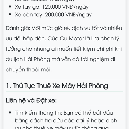
Xe tay ga: 120.000 VNĐ/ngày
Xe côn tay: 200.000 VNĐ/ngày
Đánh giá: Với mức giá rẻ, dịch vụ tốt và nhiều
ưu đãi hấp dẫn, Cúc Cu Motor là lựa chọn lý
tưởng cho những ai muốn tiết kiệm chi phí khi
du lịch Hải Phòng mà vẫn có trải nghiệm di
chuyển thoải mái.
1. Thủ Tục Thuê Xe Máy Hải Phòng
Liên hệ và Đặt xe:
Tìm kiếm thông tin: Bạn có thể bắt đầu
bằng cách tra cứu các đại lý hoặc dịch
vụ cho thuê xe máy uy tín thông qua