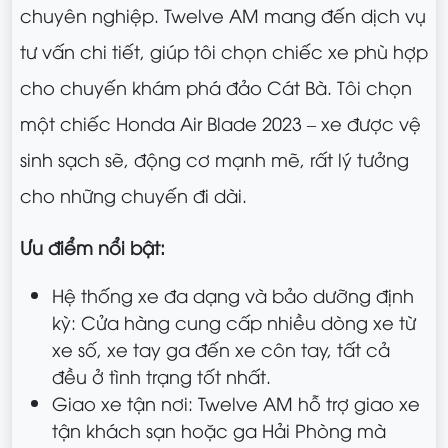
chuyên nghiệp. Twelve AM mang đến dịch vụ
tư vấn chi tiết, giúp tôi chọn chiếc xe phù hợp
cho chuyến khám phá đảo Cát Bà. Tôi chọn
một chiếc Honda Air Blade 2023 – xe được vệ
sinh sạch sẽ, động cơ mạnh mẽ, rất lý tưởng
cho những chuyến đi dài.
Ưu điểm nổi bật:
Hệ thống xe đa dạng và bảo dưỡng định
kỳ: Cửa hàng cung cấp nhiều dòng xe từ
xe số, xe tay ga đến xe côn tay, tất cả
đều ở tình trạng tốt nhất.
Giao xe tận nơi: Twelve AM hỗ trợ giao xe
tận khách sạn hoặc ga Hải Phòng mà