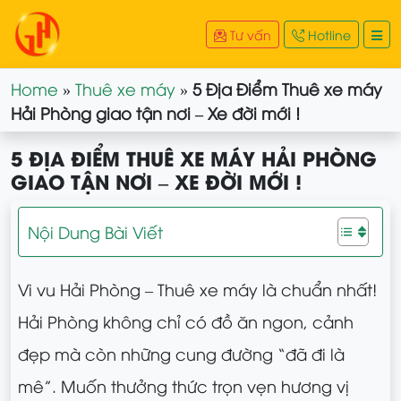
Tư vấn
Hotline
Home
»
Thuê xe máy
»
5 Địa Điểm Thuê xe máy
Hải Phòng giao tận nơi – Xe đời mới !
5 ĐỊA ĐIỂM THUÊ XE MÁY HẢI PHÒNG
GIAO TẬN NƠI – XE ĐỜI MỚI !
Nội Dung Bài Viết
Vi vu Hải Phòng – Thuê xe máy là chuẩn nhất!
Hải Phòng không chỉ có đồ ăn ngon, cảnh
đẹp mà còn những cung đường “đã đi là
mê”. Muốn thưởng thức trọn vẹn hương vị